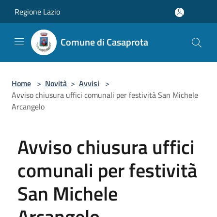
Salta al contenuto principale
Regione Lazio
Comune di Casaprota
Home
>
Novità
>
Avvisi
>
Avviso chiusura uffici comunali per festività San Michele
Arcangelo
Avviso chiusura uffici
comunali per festività
San Michele
Arcangelo