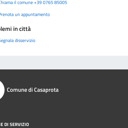
Chiama il comune +39 0765 85005
Prenota un appuntamento
lemi in città
Segnala disservizio
Comune di Casaprota
E DI SERVIZIO