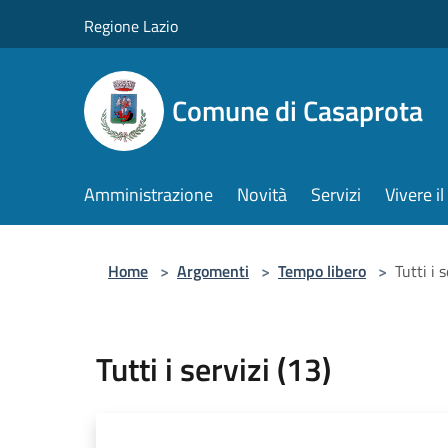
Salta al contenuto principale
Regione Lazio
Comune di Casaprota
Amministrazione
Novità
Servizi
Vivere 
Home
>
Argomenti
>
Tempo libero
>
Tutti i 
Tutti i servizi (13)