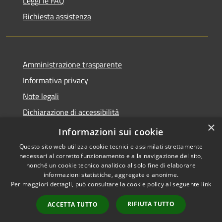
Leggi le FAQ
Richiesta assistenza
Amministrazione trasparente
Informativa privacy
Note legali
Dichiarazione di accessibilità
×
Obiettivi accessibilità 2024
Informazioni sui cookie
Questo sito web utilizza cookie tecnici e assimilati strettamente
necessari al corretto funzionamento e alla navigazione del sito,
nonché un cookie tecnico analitico al solo fine di elaborare
informazioni statistiche, aggregate e anonime.
RSS
Copyright © 2026 • Comune di
Per maggiori dettagli, può consultare la cookie policy al seguente
link
Accessibilità
Casaprota • Powered by
Privacy
Municipium
Accesso
•
RIFIUTA TUTTO
ACCETTA TUTTO
Cookie
redazione